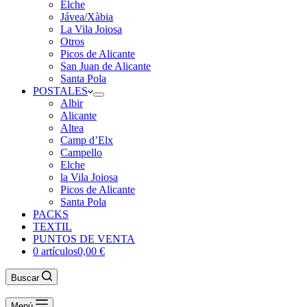
Elche
Jávea/Xàbia
La Vila Joiosa
Otros
Picos de Alicante
San Juan de Alicante
Santa Pola
POSTALES
Albir
Alicante
Altea
Camp d’Elx
Campello
Elche
la Vila Joiosa
Picos de Alicante
Santa Pola
PACKS
TEXTIL
PUNTOS DE VENTA
0 artículos
0,00 €
Buscar
Menú