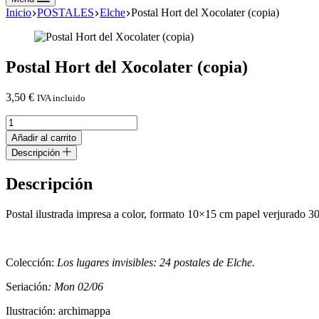
Inicio
POSTALES
Elche
Postal Hort del Xocolater (copia)
Postal Hort del Xocolater (copia)
3,50
€
IVA incluido
Postal
Hort
Añadir al carrito
del
Descripción
Xocolater
(copia)
Descripción
cantidad
Postal ilustrada impresa a color, formato 10×15 cm papel verjurado 30
Colección:
Los lugares invisibles: 24 postales de Elche.
Seriación
: Mon 02/06
Ilustración: archimappa