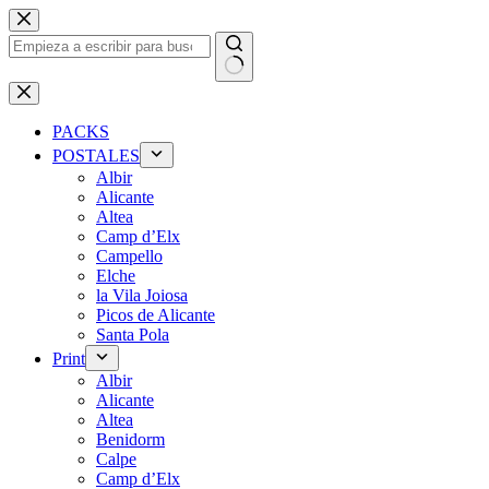
Saltar
al
contenido
Sin
resultados
PACKS
POSTALES
Albir
Alicante
Altea
Camp d’Elx
Campello
Elche
la Vila Joiosa
Picos de Alicante
Santa Pola
Print
Albir
Alicante
Altea
Benidorm
Calpe
Camp d’Elx