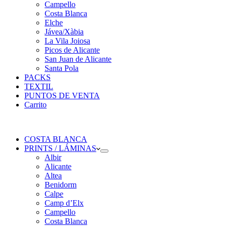
Campello
Costa Blanca
Elche
Jávea/Xàbia
La Vila Joiosa
Picos de Alicante
San Juan de Alicante
Santa Pola
PACKS
TEXTIL
PUNTOS DE VENTA
Carrito
COSTA BLANCA
PRINTS / LÁMINAS
Albir
Alicante
Altea
Benidorm
Calpe
Camp d’Elx
Campello
Costa Blanca