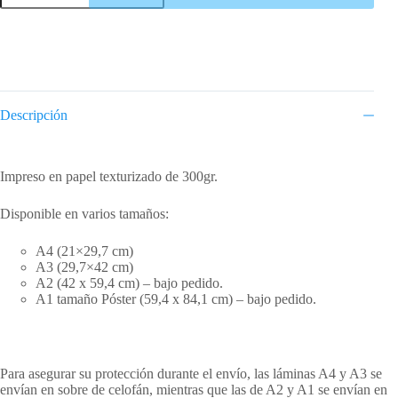
cantidad
Descripción
Descripción
Impreso en papel texturizado de 300gr.
Disponible en varios tamaños:
A4 (21×29,7 cm)
A3 (29,7×42 cm)
A2 (42 x 59,4 cm) – bajo pedido.
A1 tamaño Póster (59,4 x 84,1 cm) – bajo pedido.
Para asegurar su protección durante el envío, las láminas A4 y A3 se
envían en sobre de celofán, mientras que las de A2 y A1 se envían en