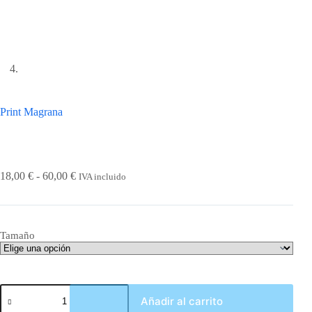
Print Magrana
Rango
18,00
€
-
60,00
€
IVA incluido
de
precios:
desde
18,00 €
Tamaño
hasta
60,00 €
Print
Añadir al carrito
Magrana